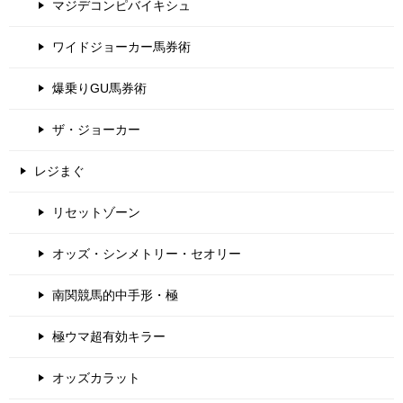
マジデコンピバイキシュ
ワイドジョーカー馬券術
爆乗りGU馬券術
ザ・ジョーカー
レジまぐ
リセットゾーン
オッズ・シンメトリー・セオリー
南関競馬的中手形・極
極ウマ超有効キラー
オッズカラット