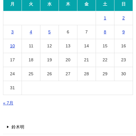
月
火
水
木
金
土
日
1
2
3
4
5
6
7
8
9
10
11
12
13
14
15
16
17
18
19
20
21
22
23
24
25
26
27
28
29
30
31
« 7月
鈴木明