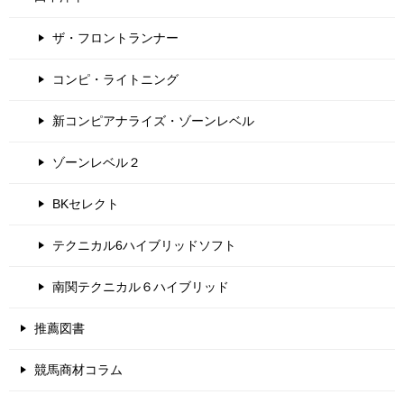
ザ・フロントランナー
コンピ・ライトニング
新コンピアナライズ・ゾーンレベル
ゾーンレベル２
BKセレクト
テクニカル6ハイブリッドソフト
南関テクニカル６ハイブリッド
推薦図書
競馬商材コラム