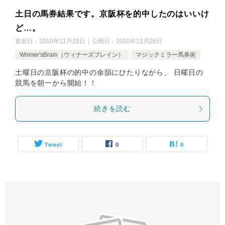
土日の馬券結果です。京阪杯を的中したのはいいけ
ど…。
更新日：
2010年11月29日
公開日：
2010年11月28日
Winner'sBrain（ウィナーズブレイン）
マジックミラー馬券術
土曜日の京阪杯の的中の余韻にひたりながら、 日曜日の
競馬を朝一から開始！！
続きを読む
Tweet
0
0