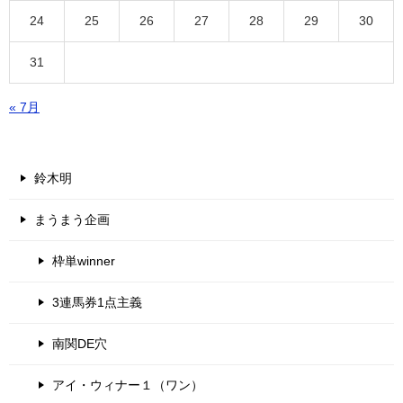
24
25
26
27
28
29
30
31
« 7月
鈴木明
まうまう企画
枠単winner
3連馬券1点主義
南関DE穴
アイ・ウィナー１（ワン）