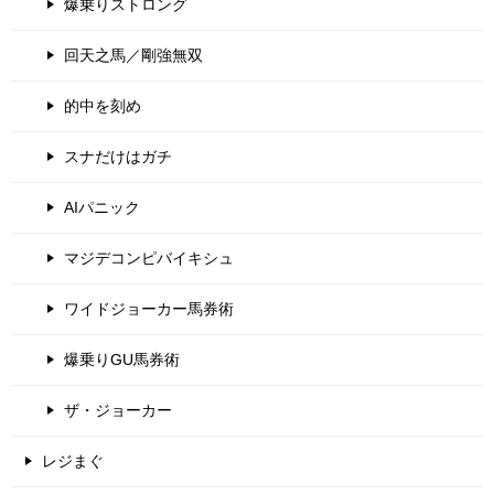
爆乗りストロング
回天之馬／剛強無双
的中を刻め
スナだけはガチ
AIパニック
マジデコンピバイキシュ
ワイドジョーカー馬券術
爆乗りGU馬券術
ザ・ジョーカー
レジまぐ