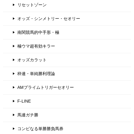
リセットゾーン
オッズ・シンメトリー・セオリー
南関競馬的中手形・極
極ウマ超有効キラー
オッズカラット
枠連・単純勝利理論
AMプライムトリガーセオリー
F-LINE
馬連ガチ勝
コンピなる単勝勝負馬券