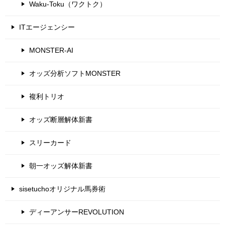
Waku-Toku（ワクトク）
ITエージェンシー
MONSTER-AI
オッズ分析ソフトMONSTER
複利トリオ
オッズ断層解体新書
スリーカード
朝一オッズ解体新書
sisetuchoオリジナル馬券術
ディーアンサーREVOLUTION