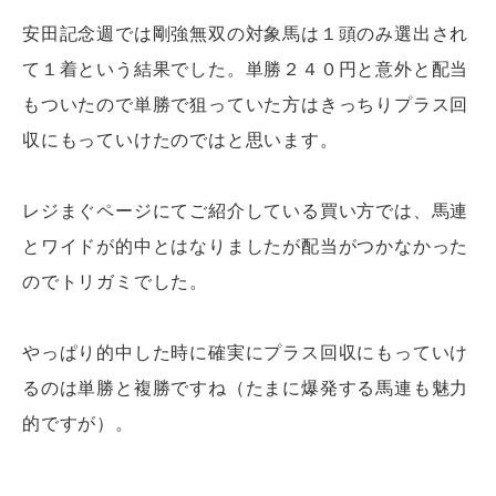
安田記念週では剛強無双の対象馬は１頭のみ選出され
て１着という結果でした。単勝２４０円と意外と配当
もついたので単勝で狙っていた方はきっちりプラス回
収にもっていけたのではと思います。
レジまぐページにてご紹介している買い方では、馬連
とワイドが的中とはなりましたが配当がつかなかった
のでトリガミでした。
やっぱり的中した時に確実にプラス回収にもっていけ
るのは単勝と複勝ですね（たまに爆発する馬連も魅力
的ですが）。