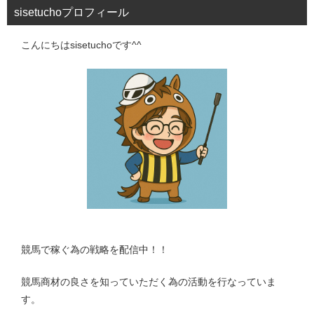
sisetuchoプロフィール
こんにちはsisetuchoです^^
競馬で稼ぐ為の戦略を配信中！！
競馬商材の良さを知っていただく為の活動を行なっていま
す。