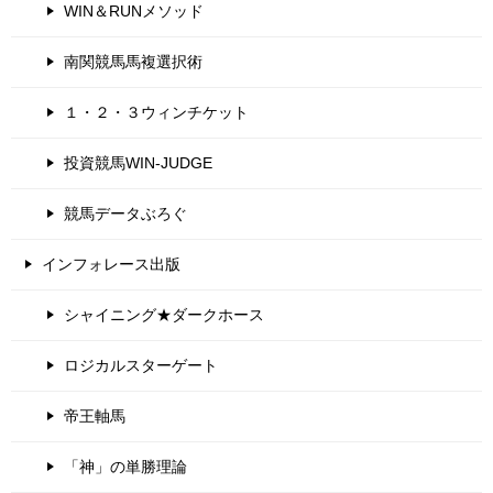
WIN＆RUNメソッド
南関競馬馬複選択術
１・２・３ウィンチケット
投資競馬WIN-JUDGE
競馬データぶろぐ
インフォレース出版
シャイニング★ダークホース
ロジカルスターゲート
帝王軸馬
「神」の単勝理論