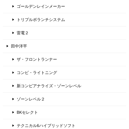
ゴールデンレインメーカー
トリプルボランチシステム
雷電２
田中洋平
ザ・フロントランナー
コンピ・ライトニング
新コンピアナライズ・ゾーンレベル
ゾーンレベル２
BKセレクト
テクニカル6ハイブリッドソフト