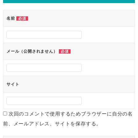
ビ
ゲ
名前
必須
ー
シ
ョ
ン
メール（公開されません）
必須
サイト
次回のコメントで使用するためブラウザーに自分の名
前、メールアドレス、サイトを保存する。