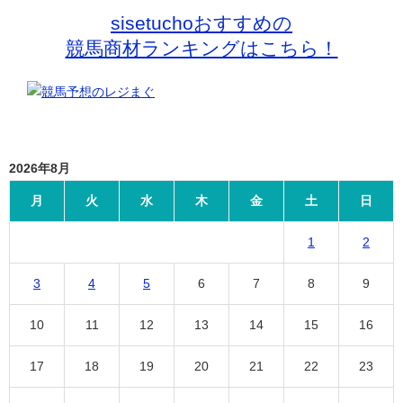
sisetuchoおすすめの
競馬商材ランキングはこちら！
2026年8月
月
火
水
木
金
土
日
1
2
3
4
5
6
7
8
9
10
11
12
13
14
15
16
17
18
19
20
21
22
23