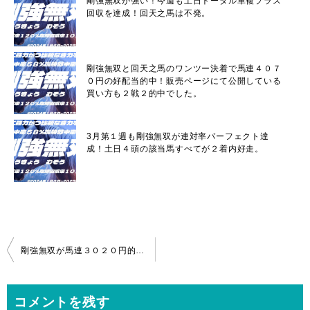
剛強無双が強い！今週も土日トータル単複プラス
回収を達成！回天之馬は不発。
剛強無双と回天之馬のワンツー決着で馬連４０７
０円の好配当的中！販売ページにて公開している
買い方も２戦２的中でした。
3月第１週も剛強無双が連対率パーフェクト達
成！土日４頭の該当馬すべてが２着内好走。
投
剛強無双が馬連３０２０円的中！韋駄天も単勝４９０円１点的中。
稿
ナ
コメントを残す