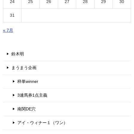
24
25
26
27
28
29
30
31
« 7月
鈴木明
まうまう企画
枠単winner
3連馬券1点主義
南関DE穴
アイ・ウィナー１（ワン）