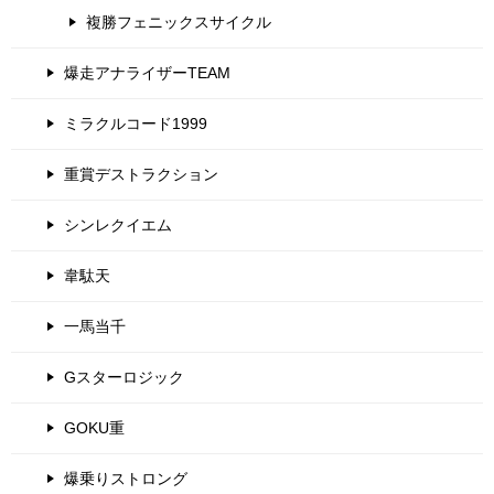
複勝フェニックスサイクル
爆走アナライザーTEAM
ミラクルコード1999
重賞デストラクション
シンレクイエム
韋駄天
一馬当千
Gスターロジック
GOKU重
爆乗りストロング