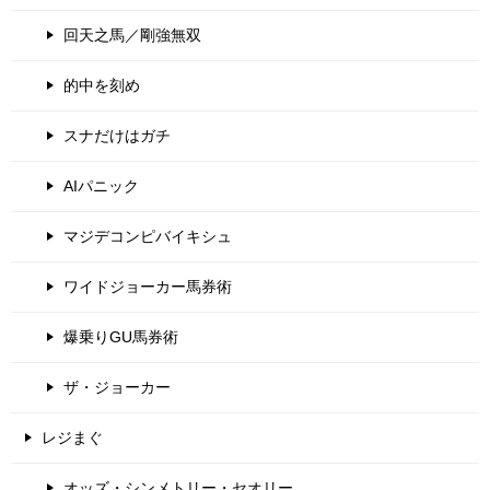
回天之馬／剛強無双
的中を刻め
スナだけはガチ
AIパニック
マジデコンピバイキシュ
ワイドジョーカー馬券術
爆乗りGU馬券術
ザ・ジョーカー
レジまぐ
オッズ・シンメトリー・セオリー