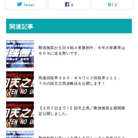
Tweet
0
0
関連記事
剛強無双が土日４戦４単勝的中。今年の単勝率は
６０％に迫る勢いです。
馬連回収率３００．８％ワイド回収率２１１．
７％の回天之馬攻略法を公開します！
【２月７日まで！】回天之馬／剛強無双を期間限
定公開しました。