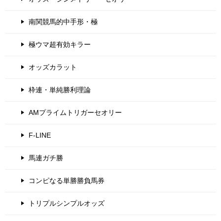
南関競馬的中手形・極
極ウマ超有効キラー
オッズカラット
枠連・単純勝利理論
AMプライムトリガーセオリー
F-LINE
馬連ガチ勝
コンピなる単勝勝負馬券
トリプルシンプルオッズ