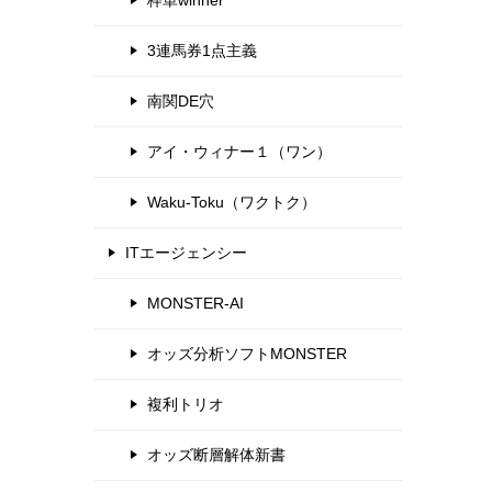
枠単winner
3連馬券1点主義
南関DE穴
アイ・ウィナー１（ワン）
Waku-Toku（ワクトク）
ITエージェンシー
MONSTER-AI
オッズ分析ソフトMONSTER
複利トリオ
オッズ断層解体新書