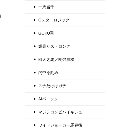
一馬当千
当
Gスターロジック
GOKU重
爆乗りストロング
回天之馬／剛強無双
的中を刻め
スナだけはガチ
AIパニック
マジデコンピバイキシュ
ワイドジョーカー馬券術