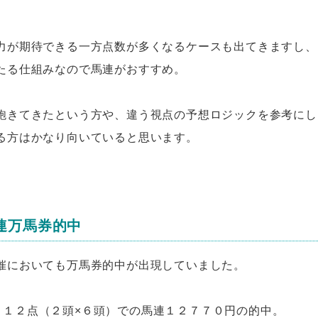
力が期待できる一方点数が多くなるケースも出てきますし、
たる仕組みなので馬連がおすすめ。
飽きてきたという方や、違う視点の予想ロジックを参考にし
る方はかなり向いていると思います。
馬連万馬券的中
催においても万馬券的中が出現していました。
買い目１２点（２頭×６頭）での馬連１２７７０円の的中。