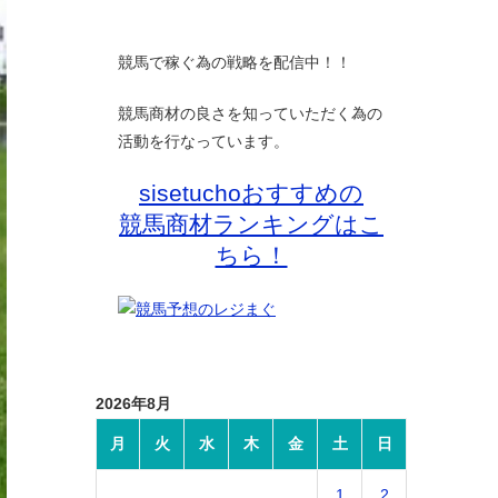
競馬で稼ぐ為の戦略を配信中！！
競馬商材の良さを知っていただく為の
活動を行なっています。
sisetuchoおすすめの
競馬商材ランキングはこ
ちら！
2026年8月
月
火
水
木
金
土
日
1
2