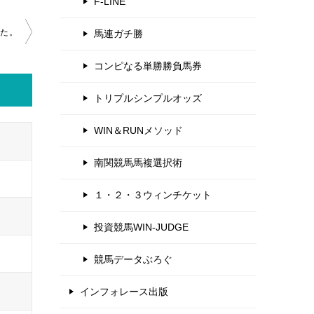
F-LINE
した。
馬連ガチ勝
コンピなる単勝勝負馬券
トリプルシンプルオッズ
WIN＆RUNメソッド
南関競馬馬複選択術
１・２・３ウィンチケット
投資競馬WIN-JUDGE
競馬データぶろぐ
インフォレース出版