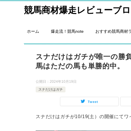
競馬商材爆走レビューブロ
ホーム
爆走流！競馬note
おすすめ競馬商材
スナだけはガチが唯一の勝
馬はただの馬も単勝的中。
公開日：
2024年10月19日
スナだけはガチ
Tweet
スナだけはガチが10/19(土）の開催に