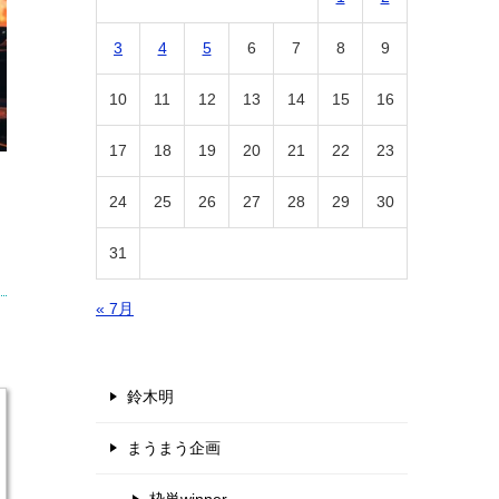
3
4
5
6
7
8
9
10
11
12
13
14
15
16
17
18
19
20
21
22
23
24
25
26
27
28
29
30
31
« 7月
鈴木明
まうまう企画