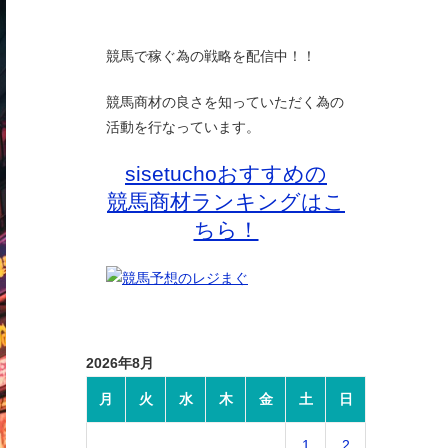
競馬で稼ぐ為の戦略を配信中！！
競馬商材の良さを知っていただく為の
活動を行なっています。
sisetuchoおすすめの
競馬商材ランキングはこ
ちら！
2026年8月
月
火
水
木
金
土
日
1
2