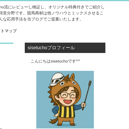
ucho流にレビューし検証し、オリジナル特典付きでご紹介し
得意分野です。競馬商材は他ノウハウとミックスさせるこ
んな応用手法を当ブログでご提案いたします。
イトマップ
sisetuchoプロフィール
こんにちはsisetuchoです^^