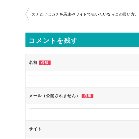
投
スナだけはガチを馬連やワイドで狙いたいならこの買い方。
稿
ナ
コメントを残す
ビ
ゲ
ー
名前
必須
シ
ョ
ン
メール（公開されません）
必須
サイト