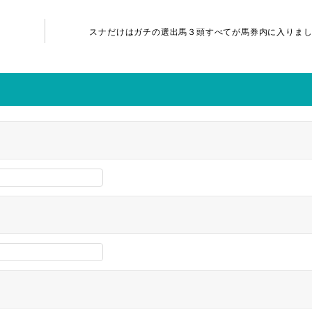
スナだけはガチの選出馬３頭すべてが馬券内に入りま