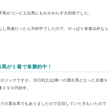
手馬がコンピ上位馬にもかかわらず大回収でした。
もし馬連だったら不的中でしたので、やっぱり単複以外なら
出馬が１着で単勝的中！
最新ロジックですが、10/19(土)は唯一の選出馬となった京都９
勝２９０円的中。
ニックの選出馬でもありましたので注目していた方もいたので