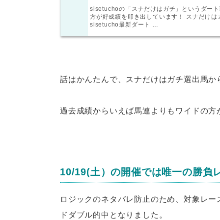
sisetuchoの「スナだけはガチ」という
方が好成績を叩き出しています！ スナだけは
sisetucho最新ダート …
話はかんたんで、スナだけはガチ選出馬か
過去成績からいえば馬連よりもワイドの方
10/19(土）の開催では唯一の勝
ロジックのネタバレ防止のため、対象レー
ドダブル的中となりました。