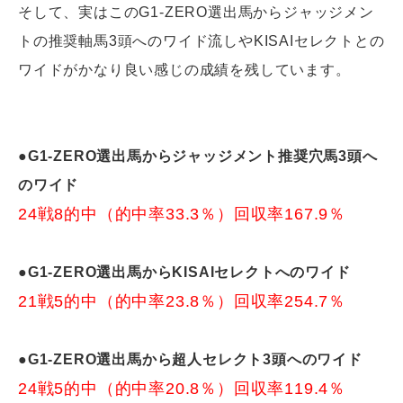
そして、実はこのG1-ZERO選出馬からジャッジメン
トの推奨軸馬3頭へのワイド流しやKISAIセレクトとの
ワイドがかなり良い感じの成績を残しています。
●G1-ZERO選出馬からジャッジメント推奨穴馬3頭へ
のワイド
24戦8的中（的中率33.3％）回収率167.9％
●G1-ZERO選出馬からKISAIセレクトへのワイド
21戦5的中（的中率23.8％）回収率254.7％
●G1-ZERO選出馬から超人セレクト3頭へのワイド
24戦5的中（的中率20.8％）回収率119.4％