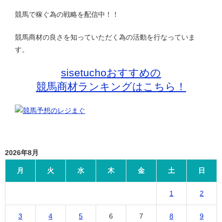
競馬で稼ぐ為の戦略を配信中！！
競馬商材の良さを知っていただく為の活動を行なっていま
す。
sisetuchoおすすめの
競馬商材ランキングはこちら！
2026年8月
月
火
水
木
金
土
日
1
2
3
4
5
6
7
8
9