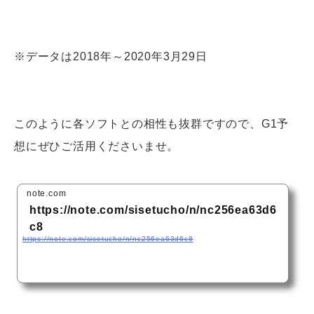
※データは2018年～2020年3月29日
このように各ソフトとの相性も抜群ですので、G1予
想にぜひご活用くださいませ。
note.com
https://note.com/sisetucho/n/nc256ea63d6
c8
https://note.com/sisetucho/n/nc256ea63d6c8