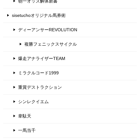
朝一オッズ解体新書
sisetuchoオリジナル馬券術
ディーアンサーREVOLUTION
複勝フェニックスサイクル
爆走アナライザーTEAM
ミラクルコード1999
重賞デストラクション
シンレクイエム
韋駄天
一馬当千