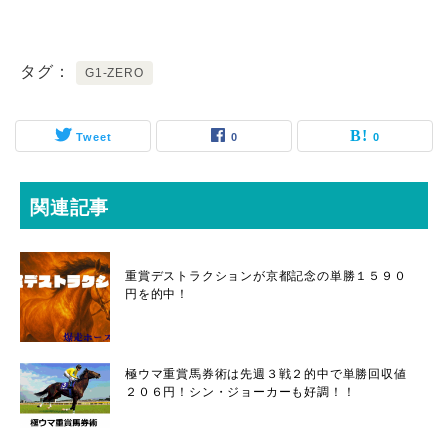
タグ
G1-ZERO
Tweet
0
0
関連記事
重賞デストラクションが京都記念の単勝１５９０
円を的中！
極ウマ重賞馬券術は先週３戦２的中で単勝回収値
２０６円！シン・ジョーカーも好調！！