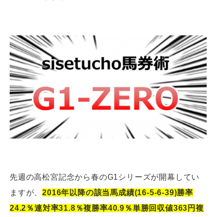
先週の高松宮記念から春のG1シリーズが開幕してい
ますが、
2016年以降の該当馬成績(16-5-6-39)勝率
24.2％連対率31.8％複勝率40.9％単勝回収値363円複