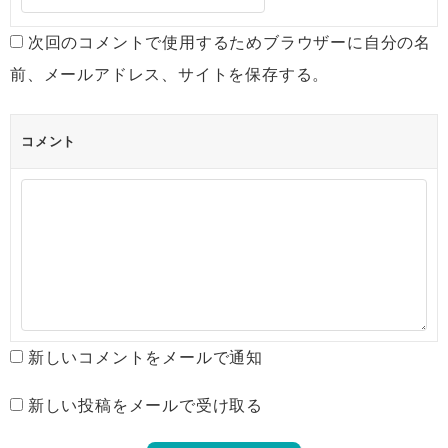
次回のコメントで使用するためブラウザーに自分の名
前、メールアドレス、サイトを保存する。
コメント
新しいコメントをメールで通知
新しい投稿をメールで受け取る