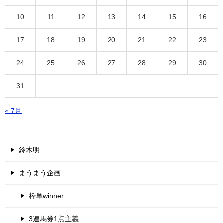
10
11
12
13
14
15
16
17
18
19
20
21
22
23
24
25
26
27
28
29
30
31
« 7月
鈴木明
まうまう企画
枠単winner
3連馬券1点主義