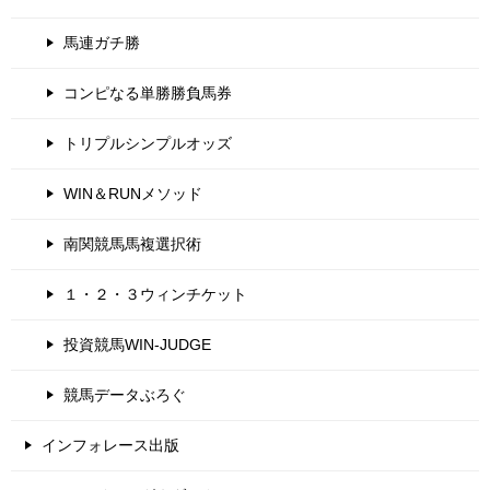
馬連ガチ勝
コンピなる単勝勝負馬券
トリプルシンプルオッズ
WIN＆RUNメソッド
南関競馬馬複選択術
１・２・３ウィンチケット
投資競馬WIN-JUDGE
競馬データぶろぐ
インフォレース出版