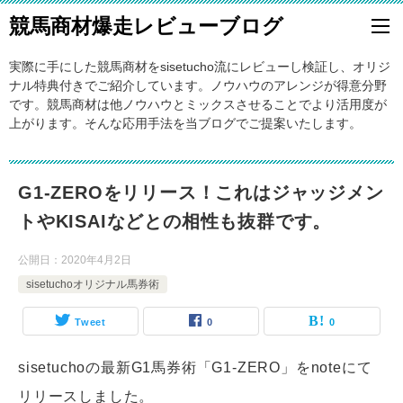
競馬商材爆走レビューブログ
実際に手にした競馬商材をsisetucho流にレビューし検証し、オリジ
ナル特典付きでご紹介しています。ノウハウのアレンジが得意分野
です。競馬商材は他ノウハウとミックスさせることでより活用度が
上がります。そんな応用手法を当ブログでご提案いたします。
G1-ZEROをリリース！これはジャッジメン
トやKISAIなどとの相性も抜群です。
公開日：
2020年4月2日
sisetuchoオリジナル馬券術
Tweet
0
0
sisetuchoの最新G1馬券術「G1-ZERO」をnoteにて
リリースしました。