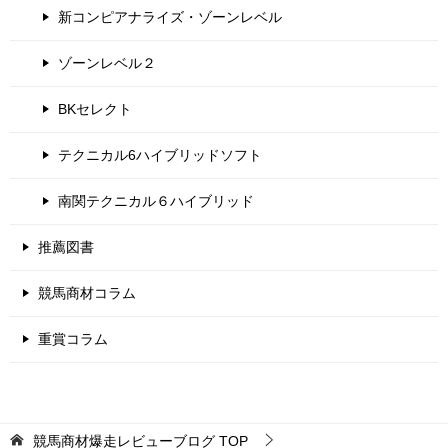
新コンピアナライズ・ゾーンレベル
ゾーンレベル２
BKセレクト
テクニカル6ハイブリッドソフト
南関テクニカル６ハイブリッド
推薦図書
競馬商材コラム
重賞コラム
競馬商材爆走レビューブログ
TOP