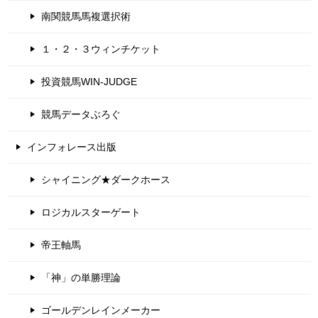
南関競馬馬複選択術
１・２・３ウィンチケット
投資競馬WIN-JUDGE
競馬データぶろぐ
インフォレース出版
シャイニング★ダークホース
ロジカルスターゲート
帝王軸馬
「神」の単勝理論
ゴールデンレインメーカー