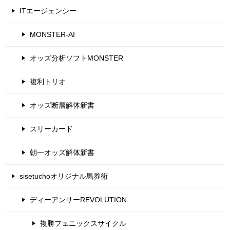
ITエージェンシー
MONSTER-AI
オッズ分析ソフトMONSTER
複利トリオ
オッズ断層解体新書
スリーカード
朝一オッズ解体新書
sisetuchoオリジナル馬券術
ディーアンサーREVOLUTION
複勝フェニックスサイクル