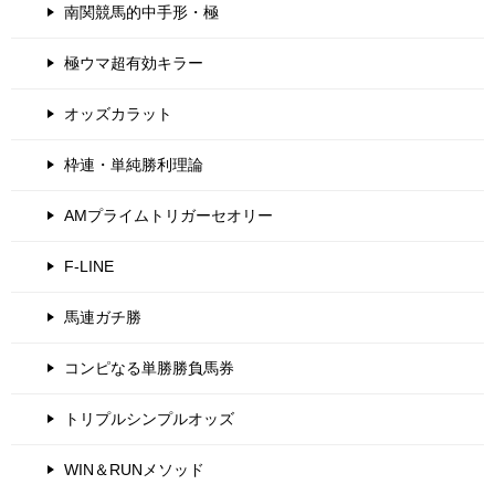
南関競馬的中手形・極
極ウマ超有効キラー
オッズカラット
枠連・単純勝利理論
AMプライムトリガーセオリー
F-LINE
馬連ガチ勝
コンピなる単勝勝負馬券
トリプルシンプルオッズ
WIN＆RUNメソッド