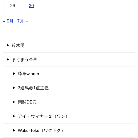
29
30
« 5月
7月 »
鈴木明
まうまう企画
枠単winner
3連馬券1点主義
南関DE穴
アイ・ウィナー１（ワン）
Waku-Toku（ワクトク）