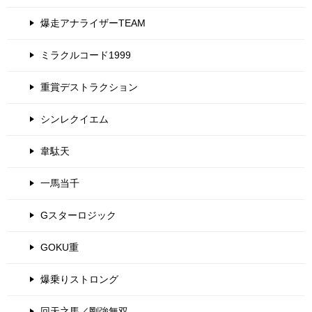
爆走アナライザーTEAM
ミラクルコード1999
重賞デストラクション
シンレクイエム
韋駄天
一馬当千
Gスターロジック
GOKU重
爆乗りストロング
回天之馬／剛強無双