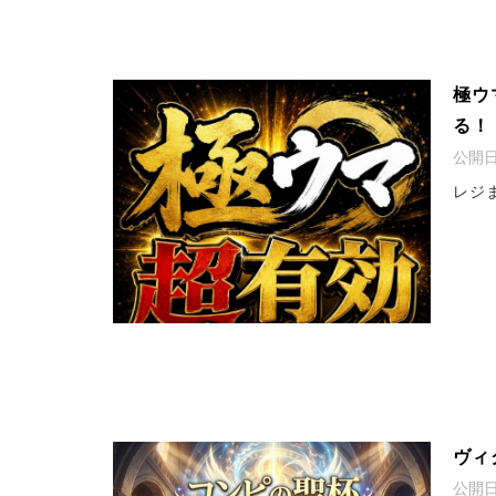
極ウ
る！
公開
レジ
ヴィ
公開