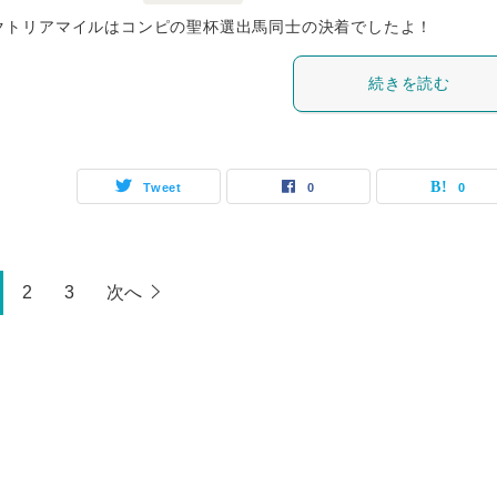
クトリアマイルはコンピの聖杯選出馬同士の決着でしたよ！
続きを読む
Tweet
0
0
2
3
次へ