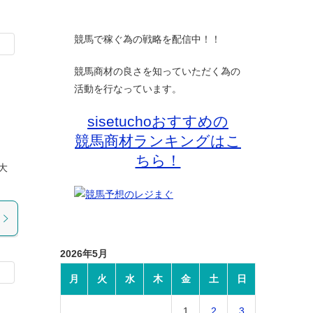
競馬で稼ぐ為の戦略を配信中！！
競馬商材の良さを知っていただく為の
活動を行なっています。
的
sisetuchoおすすめの
競馬商材ランキングはこ
ちら！
大
2026年5月
月
火
水
木
金
土
日
1
2
3