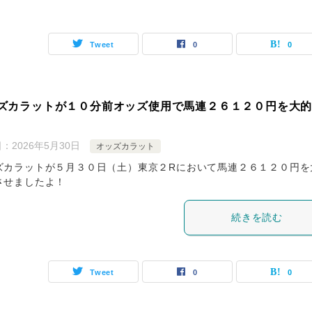
Tweet
0
0
ズカラットが１０分前オッズ使用で馬連２６１２０円を大
日：
2026年5月30日
オッズカラット
ズカラットが５月３０日（土）東京２Rにおいて馬連２６１２０円を
させましたよ！
続きを読む
Tweet
0
0