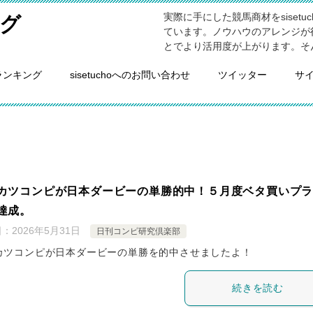
実際に手にした競馬商材をsiset
グ
ています。ノウハウのアレンジが
とでより活用度が上がります。そ
ランキング
sisetuchoへのお問い合わせ
ツイッター
サ
カツコンピが日本ダービーの単勝的中！５月度ベタ買いプ
達成。
日：
2026年5月31日
日刊コンピ研究倶楽部
カツコンピが日本ダービーの単勝を的中させましたよ！
続きを読む