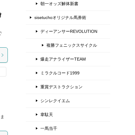
朝一オッズ解体新書
材
sisetuchoオリジナル馬券術
ディーアンサーREVOLUTION
で
複勝フェニックスサイクル
爆走アナライザーTEAM
ミラクルコード1999
重賞デストラクション
シンレクイエム
韋駄天
せま
一馬当千