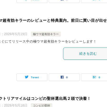
マ超有効キラーのレビューと特典案内。前日に買い目が出
日：
2026年5月19日
極ウマ超有効キラー
まぐにてリリース中の極ウマ超有効キラーをレビューします！
続きを読む
Tweet
0
0
クトリアマイルはコンピの聖杯選出馬２頭で決着！
日：
2026年5月18日
コンピの聖杯