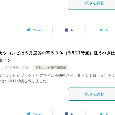
続きを読む
Tweet
0
0
カツコンピは５月度的中率５０％（※5/17時点）狙うべき
ターン
日：
2026年5月21日
日刊コンピ研究倶楽部
カツコンピがヴィクトリアマイルを的中させ、５月１７日（日）を
中という好成績を残しました。
続きを読む
Tweet
0
0