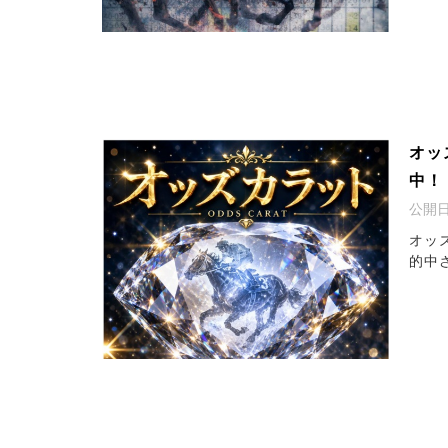
オッ
中！
公開
オッ
的中