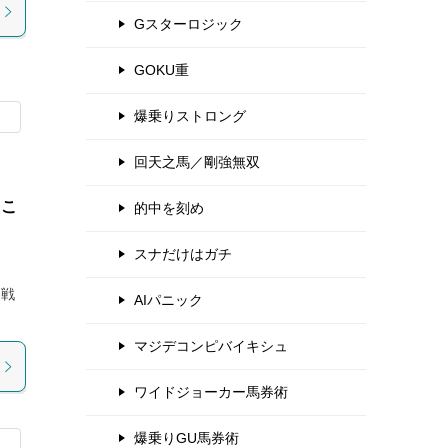
Gスターロジック
GOKU重
爆乗りストロング
回天之馬／剛強無双
はこ
的中を刻め
スナだけはガチ
２戦
AIパニック
マジデコンピバイキシュ
ワイドジョーカー馬券術
爆乗りGU馬券術