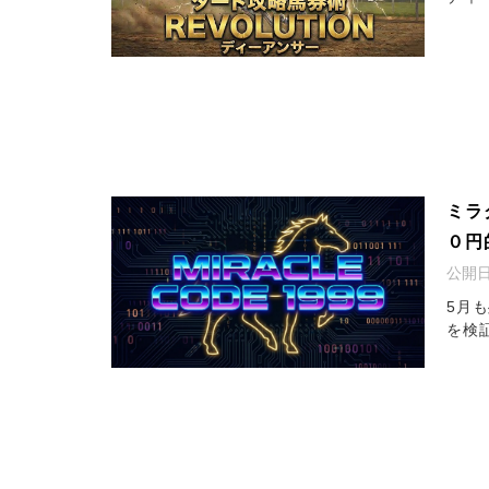
ミラ
０円
公開
5月
を検