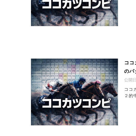
ココ
のパ
公開
ココ
２的