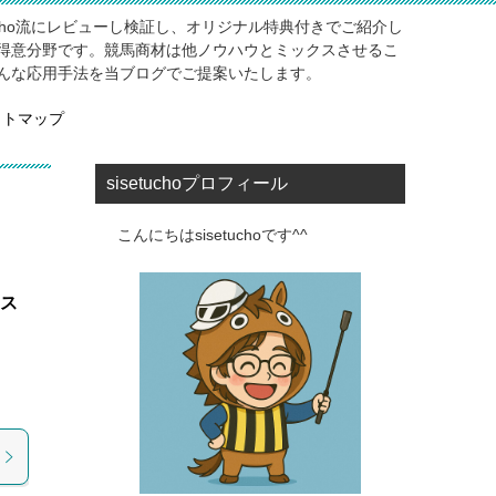
ucho流にレビューし検証し、オリジナル特典付きでご紹介し
得意分野です。競馬商材は他ノウハウとミックスさせるこ
んな応用手法を当ブログでご提案いたします。
イトマップ
sisetuchoプロフィール
こんにちはsisetuchoです^^
ラス