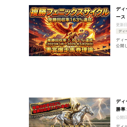
ディ
ース
更新
ディー
ディ
公開
ディ
勝率
公開
ディー