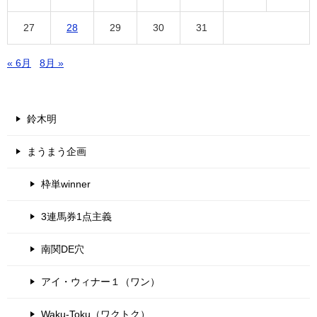
27
28
29
30
31
« 6月
8月 »
鈴木明
まうまう企画
枠単winner
3連馬券1点主義
南関DE穴
アイ・ウィナー１（ワン）
Waku-Toku（ワクトク）