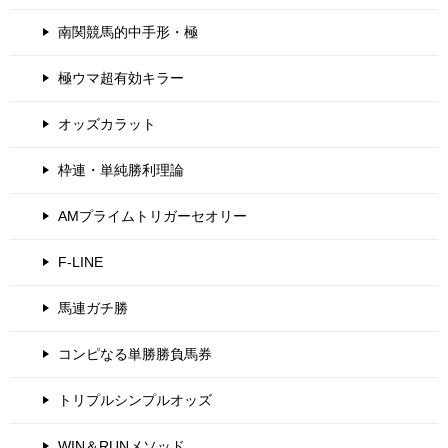
南関競馬的中手形・極
極ウマ超有効キラー
オッズカラット
枠連・単純勝利理論
AMプライムトリガーセオリー
F-LINE
馬連ガチ勝
コンピなる単勝勝負馬券
トリプルシンプルオッズ
WIN＆RUNメソッド