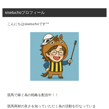
sisetuchoプロフィール
こんにちはsisetuchoです^^
競馬で稼ぐ為の戦略を配信中！！
競馬商材の良さを知っていただく為の活動を行なっていま