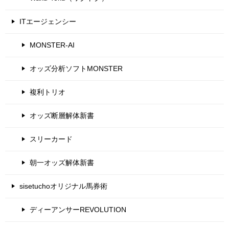
ITエージェンシー
MONSTER-AI
オッズ分析ソフトMONSTER
複利トリオ
オッズ断層解体新書
スリーカード
朝一オッズ解体新書
sisetuchoオリジナル馬券術
ディーアンサーREVOLUTION