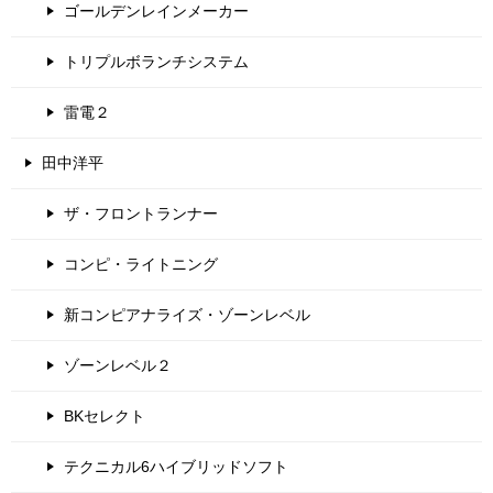
ゴールデンレインメーカー
トリプルボランチシステム
雷電２
田中洋平
ザ・フロントランナー
コンピ・ライトニング
新コンピアナライズ・ゾーンレベル
ゾーンレベル２
BKセレクト
テクニカル6ハイブリッドソフト