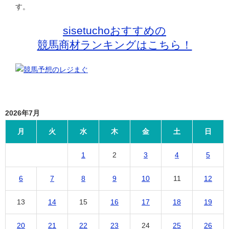
す。
sisetuchoおすすめの
競馬商材ランキングはこちら！
2026年7月
月
火
水
木
金
土
日
1
2
3
4
5
6
7
8
9
10
11
12
13
14
15
16
17
18
19
20
21
22
23
24
25
26