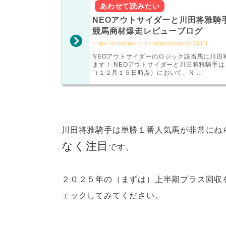
NEOアウトサイダーと川田将雅騎
競馬商材爆走レビューブログ
https://sisetucho.com/archives/52313
NEOアウトサイダーのロジック該当馬に川田
ます！ NEOアウトサイダーと川田将雅騎手
（１２月１５日時点）において、N …
川田将雅騎手は単勝１番人気馬が非常にね
なく注目
です。
２０２５年の（まずは）上半期プラス回収
ェックしてみてください。