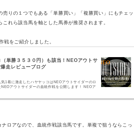
の売りの１つでもある「単勝買い」「複勝買い」にもチェッ
らこれら該当馬を軸とした馬券が推奨されます。
統作戦をご紹介しました。
（単勝３５３０円）も該当！NEOアウトサ
材爆走レビューブログ
人気1着に激走したハヤヤッコはNEOアウトサイダーのロ
NEOアウトサイダーの血統作戦を公開します！ NEOア
カナロアなので、血統作戦該当馬です。単複で狙うならこっ