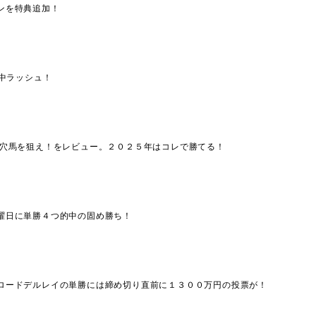
ンを特典追加！
的中ラッシュ！
た穴馬を狙え！をレビュー。２０２５年はコレで勝てる！
曜日に単勝４つ的中の固め勝ち！
！ロードデルレイの単勝には締め切り直前に１３００万円の投票が！