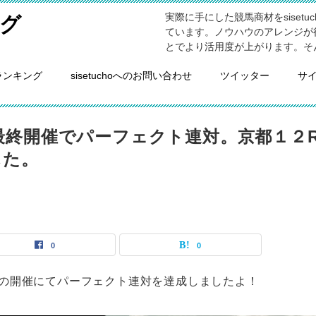
実際に手にした競馬商材をsiset
グ
ています。ノウハウのアレンジが
とでより活用度が上がります。そ
ランキング
sisetuchoへのお問い合わせ
ツイッター
サ
最終開催でパーフェクト連対。京都１２
した。
0
0
）の開催にてパーフェクト連対を達成しましたよ！