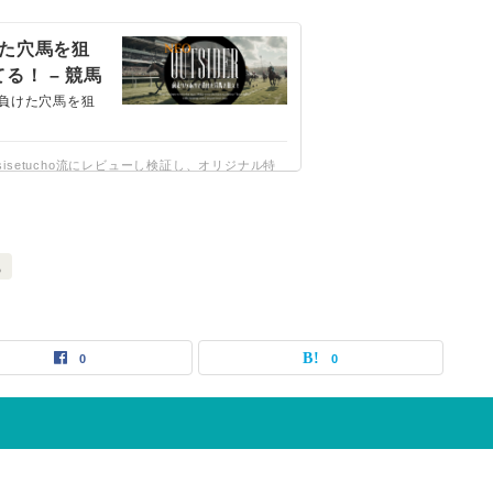
けた穴馬を狙
！ – 競馬
負けた穴馬を狙
isetucho流にレビューし検証し、オリジナル特
野です。競馬商材は他ノウハウとミックスさせる
グでご提案いたします。
鳳
0
0