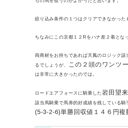
ちの馬を狙うのがよかったと思います。
絞り込み条件の１つはクリアできなかった
ちなみにこの京都１２Rをハナ差２着とな
両商材をお持ちであれば天鳳のロジック該
この２頭のワンツ
るでしょうが、
は非常に大きかったのでは。
岩田望
ロードエアフォースに騎乗した
該当馬騎乗で馬券的好成績を残している騎
(5-3-2-6)単勝回収値１４６