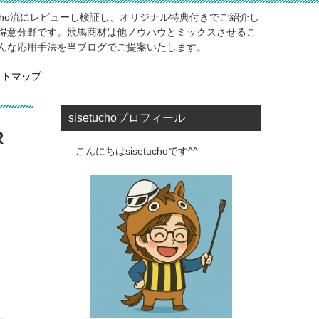
ucho流にレビューし検証し、オリジナル特典付きでご紹介し
得意分野です。競馬商材は他ノウハウとミックスさせるこ
んな応用手法を当ブログでご提案いたします。
イトマップ
sisetuchoプロフィール
R
こんにちはsisetuchoです^^