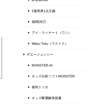
枠単winner
3連馬券1点主義
南関DE穴
アイ・ウィナー１（ワン）
Waku-Toku（ワクトク）
ITエージェンシー
MONSTER-AI
オッズ分析ソフトMONSTER
複利トリオ
オッズ断層解体新書