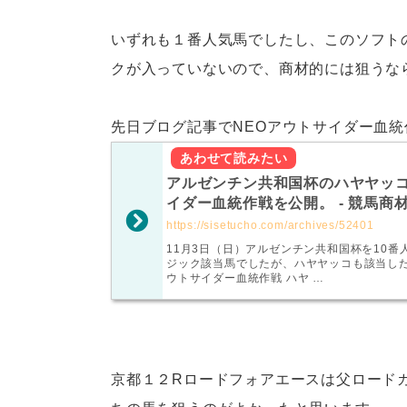
いずれも１番人気馬でしたし、このソフト
クが入っていないので、商材的には狙うな
先日ブログ記事でNEOアウトサイダー血
アルゼンチン共和国杯のハヤヤッコ
イダー血統作戦を公開。 - 競馬商
https://sisetucho.com/archives/52401
11月3日（日）アルゼンチン共和国杯を10番
ジック該当馬でしたが、ハヤヤッコも該当した
ウトサイダー血統作戦 ハヤ …
京都１２Rロードフォアエースは父ロード