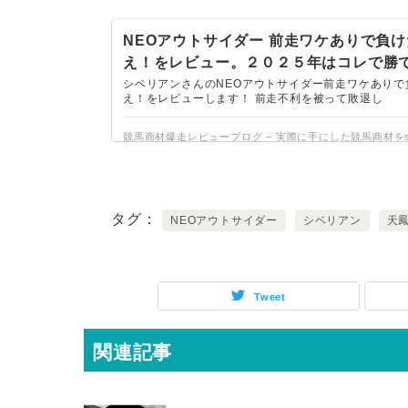
NEOアウトサイダー 前走ワケありで負
え！をレビュー。２０２５年はコレで勝てる
商材爆走レビューブログ
シベリアンさんのNEOアウトサイダー前走ワケありで
え！をレビューします！ 前走不利を被って敗退し
競馬商材爆走レビューブログ – 実際に手にした競馬商材をs
典付きでご紹介しています。ノウハウのアレンジが得意分
ことでより活用度が上がります。そんな応用手法を当ブロ
タグ
NEOアウトサイダー
シベリアン
天
Tweet
関連記事