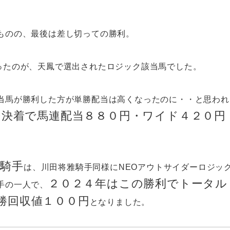
ものの、最後は差し切っての勝利。
ったのが、天鳳で選出されたロジック該当馬でした。
当馬が勝利した方が単勝配当は高くなったのに・・と思われ
ー決着で馬連配当８８０円・ワイド４２０円
来騎手
は、川田将雅騎手同様にNEOアウトサイダーロジッ
２０２４年はこの勝利でトータル
手の一人で、
円複勝回収値１００円
となりました。