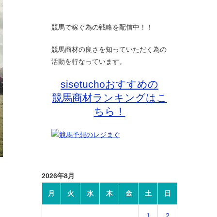
競馬で稼ぐ為の戦略を配信中！！
競馬商材の良さを知っていただく為の
活動を行なっています。
sisetuchoおすすめの
競馬商材ランキングはこ
ちら！
2026年8月
月
火
水
木
金
土
日
1
2